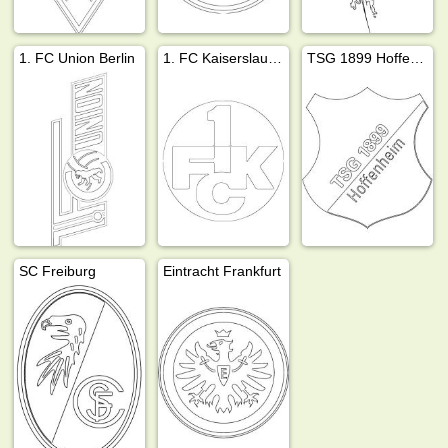
1. FC Union Berlin
1. FC Kaiserslautern
TSG 1899 Hoffenheim
SC Freiburg
Eintracht Frankfurt