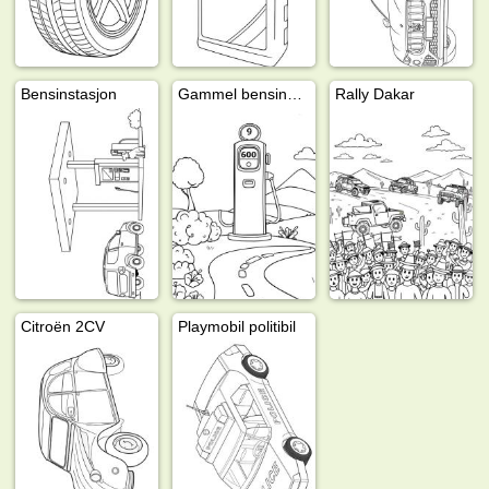
Bensinstasjon
Gammel bensinpumpe
Rally Dakar
Citroën 2CV
Playmobil politibil