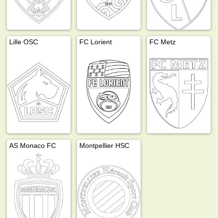
Lille OSC
FC Lorient
FC Metz
AS Monaco FC
Montpellier HSC