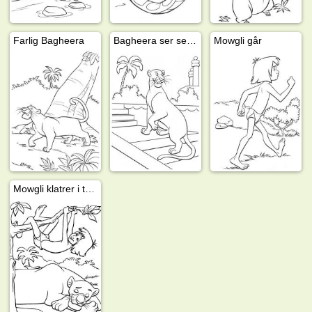
Farlig Bagheera
Bagheera ser seg rundt
Mowgli går
Mowgli klatrer i treet