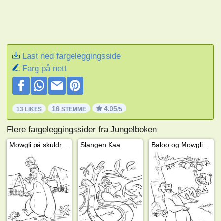
Last ned fargeleggingsside
Farg på nett
16
4.05
13 LIKES
STEMME
/5
Flere fargeleggingssider fra Jungelboken
Mowgli på skuldrene til Baloo
Slangen Kaa
Baloo og Mowgli leker