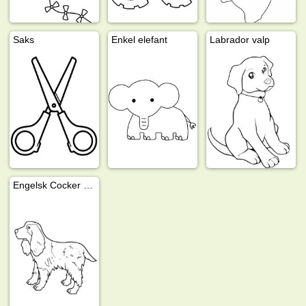
Saks
Enkel elefant
Labrador valp
Engelsk Cocker Spaniel