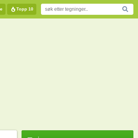
e
Topp 10