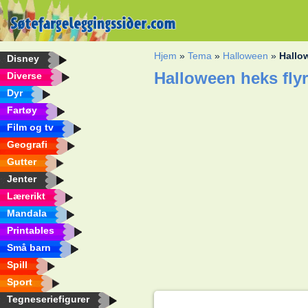
Hjem
»
Tema
»
Halloween
»
Hallo
Disney
Halloween heks fly
Diverse
Dyr
Fartøy
Film og tv
Geografi
Gutter
Jenter
Lærerikt
Mandala
Printables
Små barn
Spill
Sport
Tegneseriefigurer