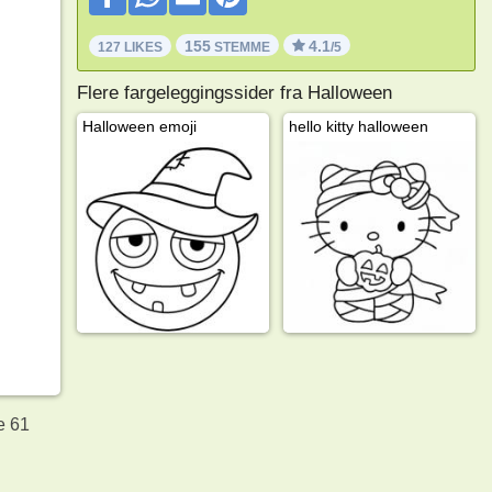
155
4.1
127 LIKES
STEMME
/5
Flere fargeleggingssider fra Halloween
Halloween emoji
hello kitty halloween
e 61