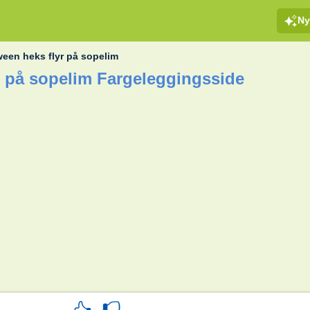
Ny
ween heks flyr på sopelim
r på sopelim Fargeleggingsside