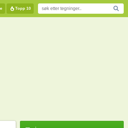
e
Topp 10