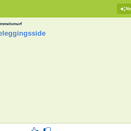
Ny
mmelsmurf
leggingsside