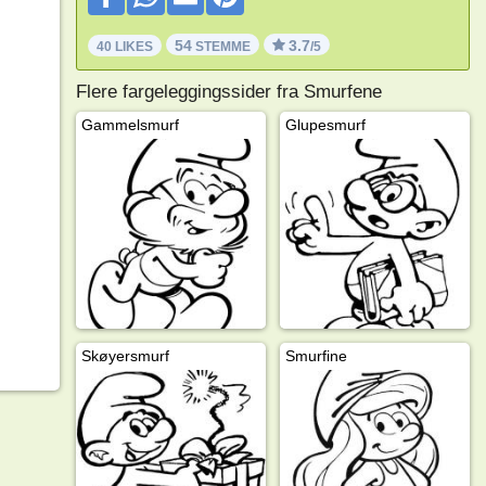
54
3.7
40 LIKES
STEMME
/5
Flere fargeleggingssider fra Smurfene
Gammelsmurf
Glupesmurf
Skøyersmurf
Smurfine