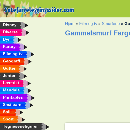
Hjem
»
Film og tv
»
Smurfene
»
Ga
Disney
Gammelsmurf Farge
Diverse
Dyr
Fartøy
Film og tv
Geografi
Gutter
Jenter
Lærerikt
Mandala
Printables
Små barn
Spill
Sport
Tegneseriefigurer