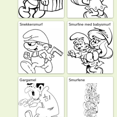
Snekkersmurf
Smurfine med babysmurf
Gargamel
Smurfene