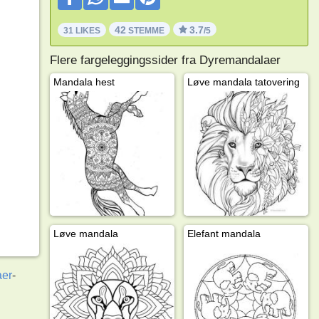
42
3.7
31 LIKES
STEMME
/5
Flere fargeleggingssider fra Dyremandalaer
Mandala hest
Løve mandala tatovering
Løve mandala
Elefant mandala
aer
-