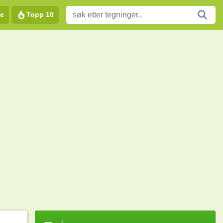
e
Topp 10