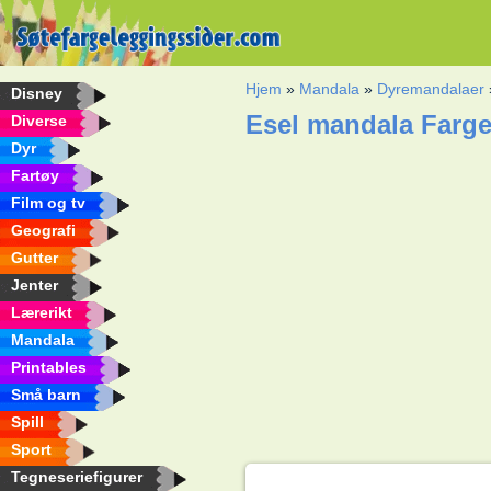
Hjem
»
Mandala
»
Dyremandalaer
Disney
Esel mandala Farg
Diverse
Dyr
Fartøy
Film og tv
Geografi
Gutter
Jenter
Lærerikt
Mandala
Printables
Små barn
Spill
Sport
Tegneseriefigurer