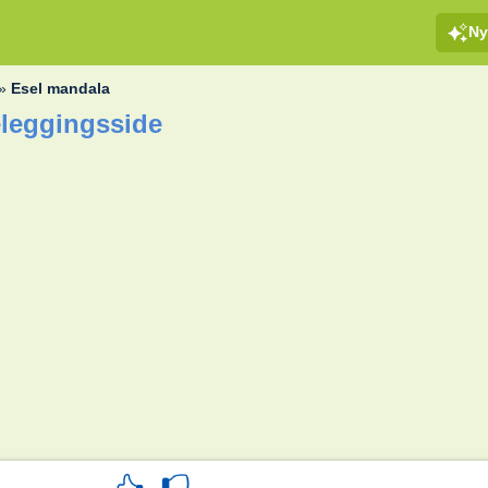
Ny
»
Esel mandala
eleggingsside