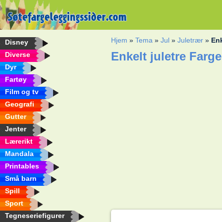
Hjem
»
Tema
»
Jul
»
Juletrær
»
Enk
Disney
Enkelt juletre Farg
Diverse
Dyr
Fartøy
Film og tv
Geografi
Gutter
Jenter
Lærerikt
Mandala
Printables
Små barn
Spill
Sport
Tegneseriefigurer