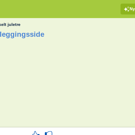
Ny
elt juletre
eleggingsside