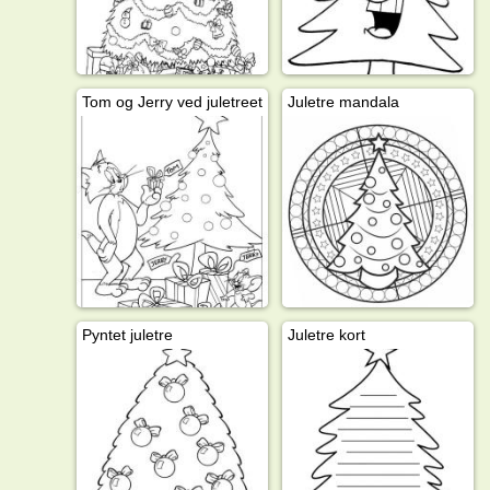
Tom og Jerry ved juletreet
Juletre mandala
Pyntet juletre
Juletre kort