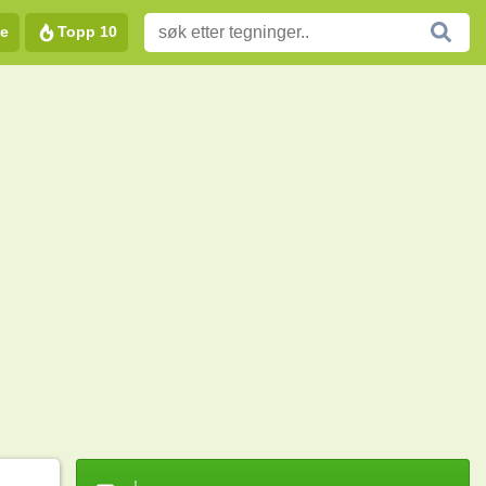
e
Topp 10