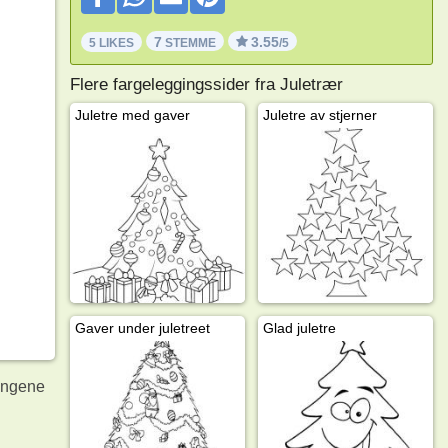
7
3.55
5 LIKES
STEMME
/5
Flere fargeleggingssider fra Juletrær
Juletre med gaver
Juletre av stjerner
Gaver under juletreet
Glad juletre
ingene