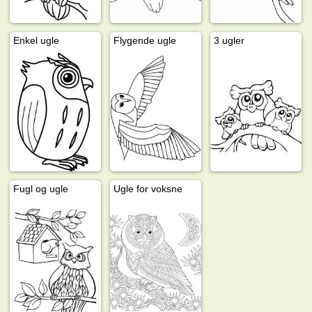
Enkel ugle
Flygende ugle
3 ugler
Fugl og ugle
Ugle for voksne