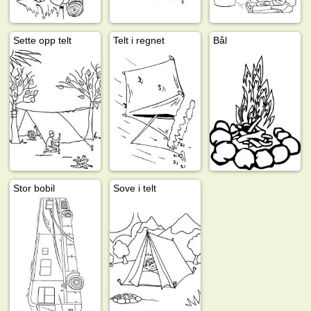
Sette opp telt
Telt i regnet
Bål
Stor bobil
Sove i telt