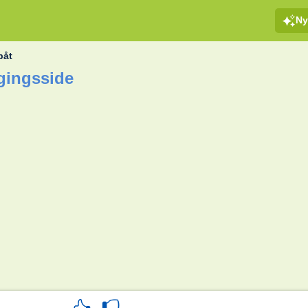
Ny
båt
ggingsside