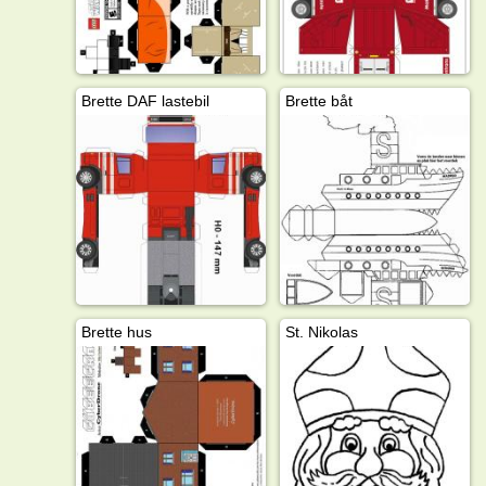
Brette DAF lastebil
Brette båt
Brette hus
St. Nikolas