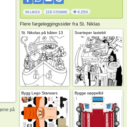
116
4.25
99 LIKES
STEMME
/5
Flere fargeleggingssider fra St. Niklas
St. Nikolas på båten 13
Svarteper lastebil
Bygg Lego Starwars
Bygge søppelbil
gene på