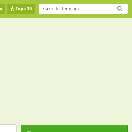
e
Topp 10