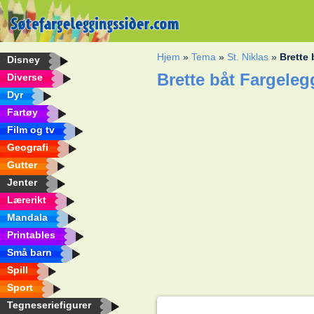
Hjem
»
Tema
»
St. Niklas
»
Brette 
Disney
Brette båt Fargele
Diverse
Dyr
Fartøy
Film og tv
Geografi
Gutter
Jenter
Lærerikt
Mandala
Printables
Små barn
Spill
Sport
Tegneseriefigurer