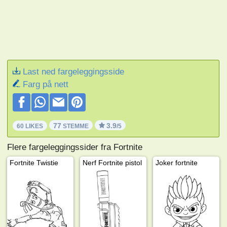
Last ned fargeleggingsside
Farg på nett
77
3.9
60 LIKES
STEMME
/5
Flere fargeleggingssider fra Fortnite
Fortnite Twistie
Nerf Fortnite pistol
Joker fortnite