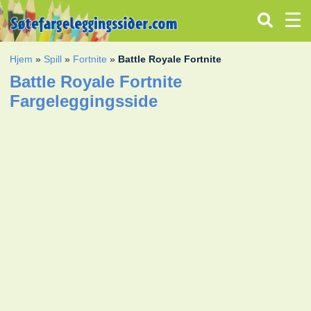
Hjem
»
Spill
»
Fortnite
»
Battle Royale Fortnite
Battle Royale Fortnite
Fargeleggingsside