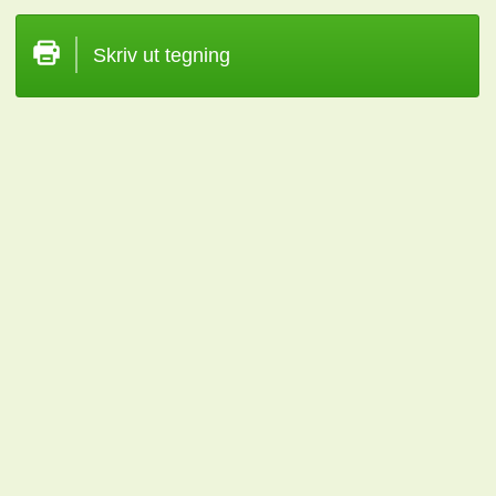
Skriv ut tegning