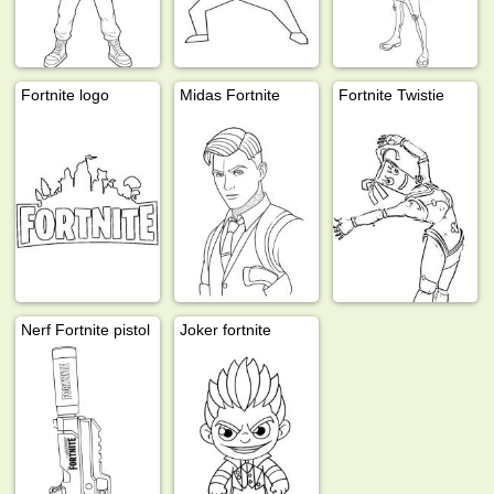
Fortnite logo
Midas Fortnite
Fortnite Twistie
Nerf Fortnite pistol
Joker fortnite