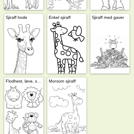
Sjiraff hode
Enkel sjiraff
Sjiraff med gaver
Flodhest, løve, sjiraff og ape
Morsom sjiraff