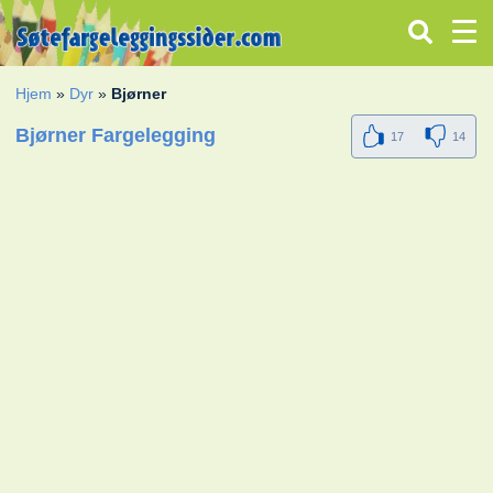
Hjem
»
Dyr
»
Bjørner
Bjørner Fargelegging
17
14