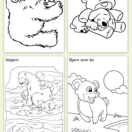
Isbjørn
Bjørn som ler