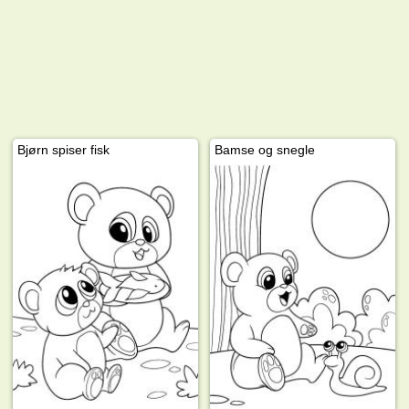
Bjørn spiser fisk
Bamse og snegle